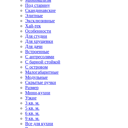
Минимализм
Под старину
Скандинавские
Элитные
Эксклюзивные
Хай-тек
Особенности
Для студии
Для хрущевки
Для дачи
Встроенные
С антресолями
С барной стойкой
С островом
Малогабаритные
Модульные
Скрытые ручки
Размер
Мини-кухни
Узкие
3 кв. м.
5 кв. м.
6 кв. м.
9 кв. м.
Все для кухни