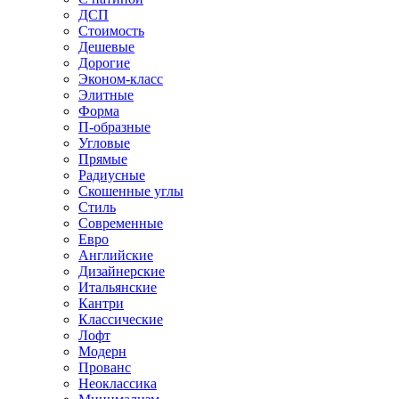
ДСП
Стоимость
Дешевые
Дорогие
Эконом-класс
Элитные
Форма
П-образные
Угловые
Прямые
Радиусные
Скошенные углы
Стиль
Современные
Евро
Английские
Дизайнерские
Итальянские
Кантри
Классические
Лофт
Модерн
Прованс
Неоклассика