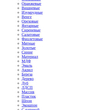
Оранжевые
Вишневые
Изумрудные
Венге
Ореховые
Янтарные
Сиреневые
Салатовые
Фиолетовые
Мятные
Золотые
Синие
Материал
МДФ
Эмаль
Акрил
Береза
Дерево
Дуб
ЛДСП
Массив
Пластик
Шпон
Экошпон
С патиной