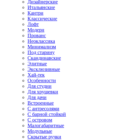
Дизайнерские
Итальянские
Кантри
Классические
Лофт
Модерн
Прованс
Неоклассика
Минимализм
Под старину
Скандинавские
Элитные
Эксклюзивные
Хай-тек
Особенности
Для студии
Для хрущевки
Для дачи
Встроенные
С антресолями
С барной стойкой
С островом
Малогабаритные
Модульные
Скрытые ручки