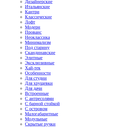
Дизайнерские
Итальянские
Кантри
Классические
Лофт
Модерн
Прованс
Неоклассика
Минимализм
Под старину
Скандинавские
Элитные
Эксклюзивные
Хай-тек
Особенности
Для студии
Для хрущевки
Для дачи
Встроенные
С антресолями
С барной стойкой
С островом
Малогабаритные
Модульные
Скрытые ручки