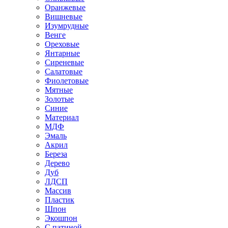
Оранжевые
Вишневые
Изумрудные
Венге
Ореховые
Янтарные
Сиреневые
Салатовые
Фиолетовые
Мятные
Золотые
Синие
Материал
МДФ
Эмаль
Акрил
Береза
Дерево
Дуб
ЛДСП
Массив
Пластик
Шпон
Экошпон
С патиной