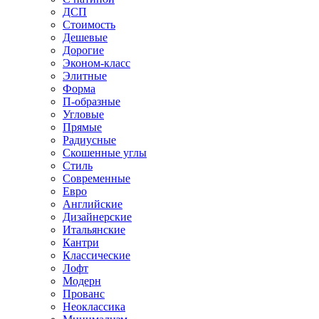
ДСП
Стоимость
Дешевые
Дорогие
Эконом-класс
Элитные
Форма
П-образные
Угловые
Прямые
Радиусные
Скошенные углы
Стиль
Современные
Евро
Английские
Дизайнерские
Итальянские
Кантри
Классические
Лофт
Модерн
Прованс
Неоклассика