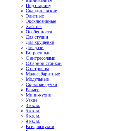
Минимализм
Под старину
Скандинавские
Элитные
Эксклюзивные
Хай-тек
Особенности
Для студии
Для хрущевки
Для дачи
Встроенные
С антресолями
С барной стойкой
С островом
Малогабаритные
Модульные
Скрытые ручки
Размер
Мини-кухни
Узкие
3 кв. м.
5 кв. м.
6 кв. м.
9 кв. м.
Все для кухни