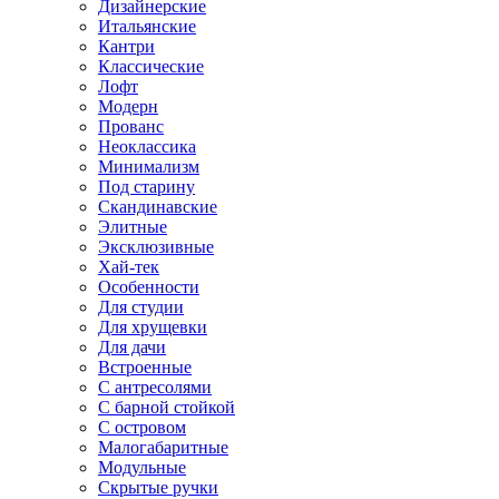
Дизайнерские
Итальянские
Кантри
Классические
Лофт
Модерн
Прованс
Неоклассика
Минимализм
Под старину
Скандинавские
Элитные
Эксклюзивные
Хай-тек
Особенности
Для студии
Для хрущевки
Для дачи
Встроенные
С антресолями
С барной стойкой
С островом
Малогабаритные
Модульные
Скрытые ручки