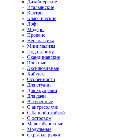
Дизайнерские
Итальянские
Кантри
Классические
Лофт
Модерн
Прованс
Неоклассика
Минимализм
Под старину
Скандинавские
Элитные
Эксклюзивные
Хай-тек
Особенности
Для студии
Для хрущевки
Для дачи
Встроенные
С антресолями
С барной стойкой
С островом
Малогабаритные
Модульные
Скрытые ручки