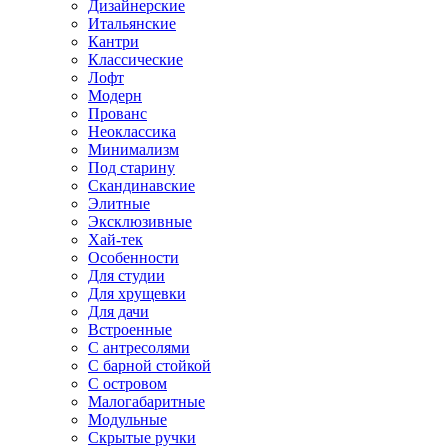
Дизайнерские
Итальянские
Кантри
Классические
Лофт
Модерн
Прованс
Неоклассика
Минимализм
Под старину
Скандинавские
Элитные
Эксклюзивные
Хай-тек
Особенности
Для студии
Для хрущевки
Для дачи
Встроенные
С антресолями
С барной стойкой
С островом
Малогабаритные
Модульные
Скрытые ручки