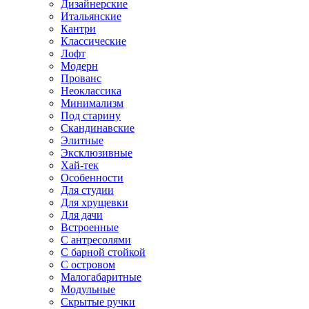
Дизайнерские
Итальянские
Кантри
Классические
Лофт
Модерн
Прованс
Неоклассика
Минимализм
Под старину
Скандинавские
Элитные
Эксклюзивные
Хай-тек
Особенности
Для студии
Для хрущевки
Для дачи
Встроенные
С антресолями
С барной стойкой
С островом
Малогабаритные
Модульные
Скрытые ручки