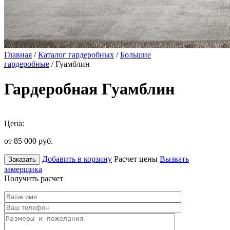
Главная
/
Каталог гардеробных
/
Большие
гардеробные
/ Гуамблин
Гардеробная Гуамблин
Цена:
от 85 000
руб.
Добавить в корзину
Расчет цены
Вызвать
Заказать
замерщика
Получить расчет