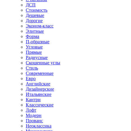
ДСП
Стоимость
Дешевые
Дорогие
Эконом-класс
Элитные
Форма
П-образные
Угловые
Прямые
Радиусные
Скошенные углы
Стиль
Современные
Евро
Английские
Дизайнерские
Итальянские
Кантри
Классические
Лофт
Модерн
Прованс
Неоклассика