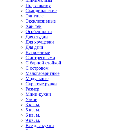
Минимализм
Под старину
Скандинавские
Элитные
Эксклюзивные
Хай-тек
Особенности
Для студии
Для хрущевки
Для дачи
Встроенные
С антресолями
С барной стойкой
С островом
Малогабаритные
Модульные
Скрытые ручки
Размер
Мини-кухни
Узкие
3 кв. м.
5 кв. м.
6 кв. м.
9 кв. м.
Все для кухни