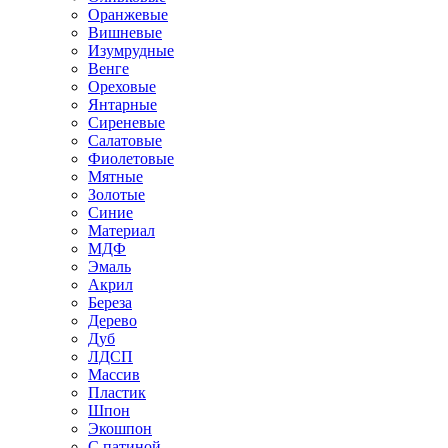
Оранжевые
Вишневые
Изумрудные
Венге
Ореховые
Янтарные
Сиреневые
Салатовые
Фиолетовые
Мятные
Золотые
Синие
Материал
МДФ
Эмаль
Акрил
Береза
Дерево
Дуб
ЛДСП
Массив
Пластик
Шпон
Экошпон
С патиной