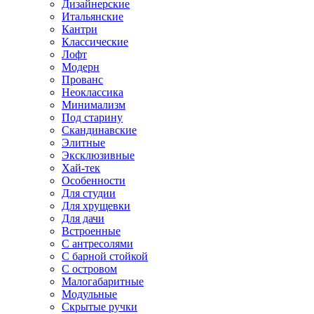
Дизайнерские
Итальянские
Кантри
Классические
Лофт
Модерн
Прованс
Неоклассика
Минимализм
Под старину
Скандинавские
Элитные
Эксклюзивные
Хай-тек
Особенности
Для студии
Для хрущевки
Для дачи
Встроенные
С антресолями
С барной стойкой
С островом
Малогабаритные
Модульные
Скрытые ручки