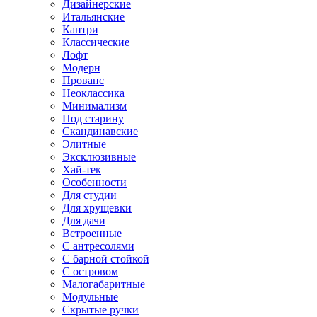
Дизайнерские
Итальянские
Кантри
Классические
Лофт
Модерн
Прованс
Неоклассика
Минимализм
Под старину
Скандинавские
Элитные
Эксклюзивные
Хай-тек
Особенности
Для студии
Для хрущевки
Для дачи
Встроенные
С антресолями
С барной стойкой
С островом
Малогабаритные
Модульные
Скрытые ручки