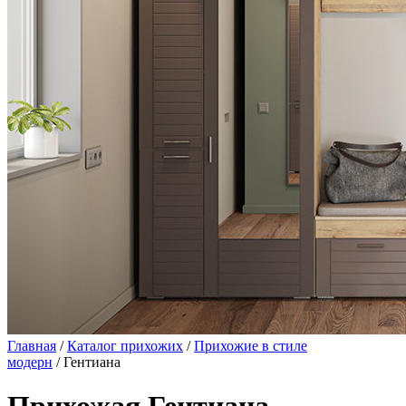
Главная
/
Каталог прихожих
/
Прихожие в стиле
модерн
/ Гентиана