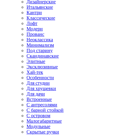
Дизайнерские
Итальянские
Кантри
Классические
Лофт
Модерн
Прованс
Неоклассика
Минимализм
Под старину
Скандинавские
Элитные
Эксклюзивные
Хай-тек
Особенности
Для студии
Для хрущевки
Для дачи
Встроенные
С антресолями
С барной стойкой
С островом
Малогабаритные
Модульные
Скрытые ручки