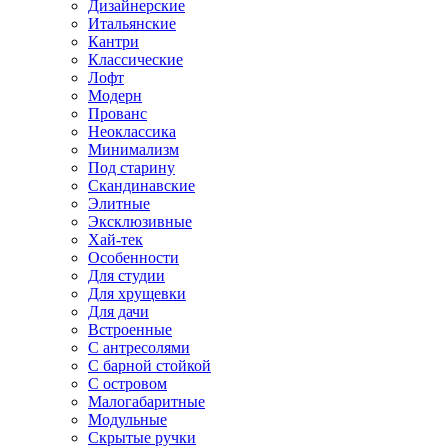
Дизайнерские
Итальянские
Кантри
Классические
Лофт
Модерн
Прованс
Неоклассика
Минимализм
Под старину
Скандинавские
Элитные
Эксклюзивные
Хай-тек
Особенности
Для студии
Для хрущевки
Для дачи
Встроенные
С антресолями
С барной стойкой
С островом
Малогабаритные
Модульные
Скрытые ручки