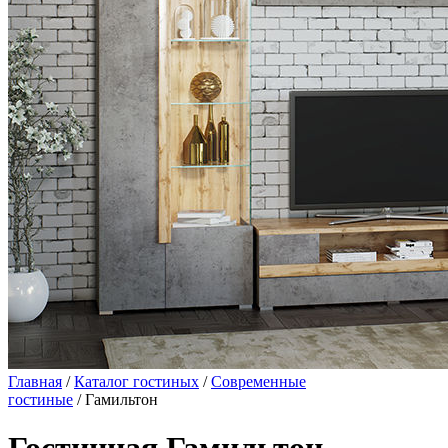
Главная
/
Каталог гостиных
/
Современные
гостиные
/ Гамильтон