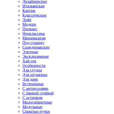
Дизайнерские
Итальянские
Кантри
Классические
Лофт
Модерн
Прованс
Неоклассика
Минимализм
Под старину
Скандинавские
Элитные
Эксклюзивные
Хай-тек
Особенности
Для студии
Для хрущевки
Для дачи
Встроенные
С антресолями
С барной стойкой
С островом
Малогабаритные
Модульные
Скрытые ручки