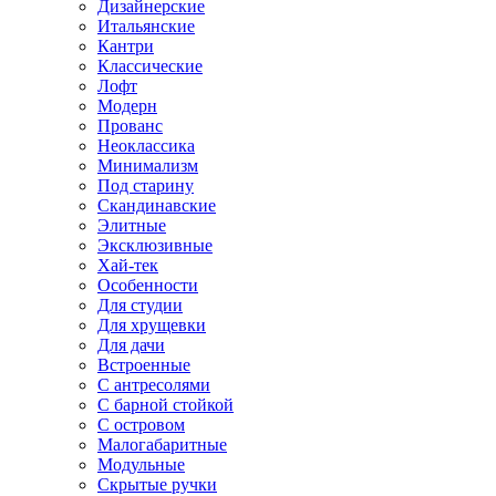
Дизайнерские
Итальянские
Кантри
Классические
Лофт
Модерн
Прованс
Неоклассика
Минимализм
Под старину
Скандинавские
Элитные
Эксклюзивные
Хай-тек
Особенности
Для студии
Для хрущевки
Для дачи
Встроенные
С антресолями
С барной стойкой
С островом
Малогабаритные
Модульные
Скрытые ручки