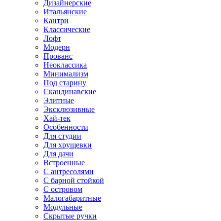
Дизайнерские
Итальянские
Кантри
Классические
Лофт
Модерн
Прованс
Неоклассика
Минимализм
Под старину
Скандинавские
Элитные
Эксклюзивные
Хай-тек
Особенности
Для студии
Для хрущевки
Для дачи
Встроенные
С антресолями
С барной стойкой
С островом
Малогабаритные
Модульные
Скрытые ручки