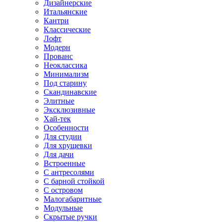
Дизайнерские
Итальянские
Кантри
Классические
Лофт
Модерн
Прованс
Неоклассика
Минимализм
Под старину
Скандинавские
Элитные
Эксклюзивные
Хай-тек
Особенности
Для студии
Для хрущевки
Для дачи
Встроенные
С антресолями
С барной стойкой
С островом
Малогабаритные
Модульные
Скрытые ручки