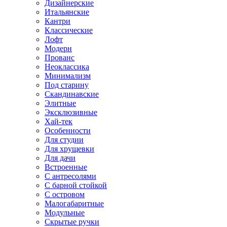
Дизайнерские
Итальянские
Кантри
Классические
Лофт
Модерн
Прованс
Неоклассика
Минимализм
Под старину
Скандинавские
Элитные
Эксклюзивные
Хай-тек
Особенности
Для студии
Для хрущевки
Для дачи
Встроенные
С антресолями
С барной стойкой
С островом
Малогабаритные
Модульные
Скрытые ручки