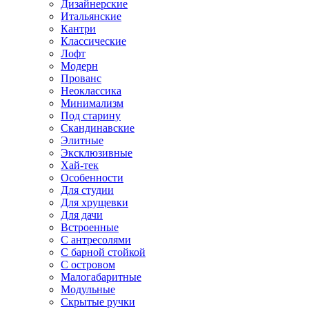
Дизайнерские
Итальянские
Кантри
Классические
Лофт
Модерн
Прованс
Неоклассика
Минимализм
Под старину
Скандинавские
Элитные
Эксклюзивные
Хай-тек
Особенности
Для студии
Для хрущевки
Для дачи
Встроенные
С антресолями
С барной стойкой
С островом
Малогабаритные
Модульные
Скрытые ручки