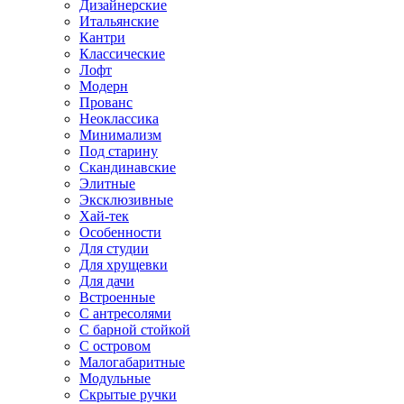
Дизайнерские
Итальянские
Кантри
Классические
Лофт
Модерн
Прованс
Неоклассика
Минимализм
Под старину
Скандинавские
Элитные
Эксклюзивные
Хай-тек
Особенности
Для студии
Для хрущевки
Для дачи
Встроенные
С антресолями
С барной стойкой
С островом
Малогабаритные
Модульные
Скрытые ручки