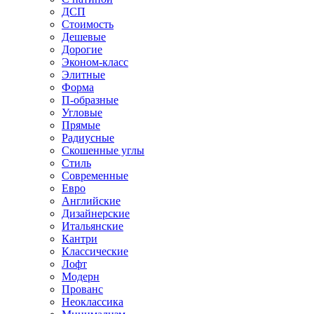
ДСП
Стоимость
Дешевые
Дорогие
Эконом-класс
Элитные
Форма
П-образные
Угловые
Прямые
Радиусные
Скошенные углы
Стиль
Современные
Евро
Английские
Дизайнерские
Итальянские
Кантри
Классические
Лофт
Модерн
Прованс
Неоклассика