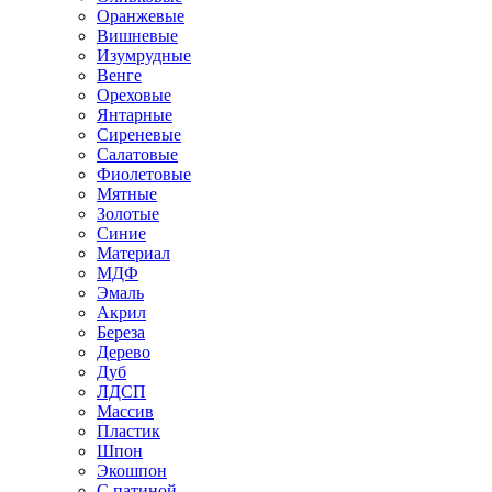
Оранжевые
Вишневые
Изумрудные
Венге
Ореховые
Янтарные
Сиреневые
Салатовые
Фиолетовые
Мятные
Золотые
Синие
Материал
МДФ
Эмаль
Акрил
Береза
Дерево
Дуб
ЛДСП
Массив
Пластик
Шпон
Экошпон
С патиной