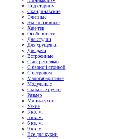
Минимализм
Под старину
Скандинавские
Элитные
Эксклюзивные
Хай-тек
Особенности
Для студии
Для хрущевки
Для дачи
Встроенные
С антресолями
С барной стойкой
С островом
Малогабаритные
Модульные
Скрытые ручки
Размер
Мини-кухни
Узкие
3 кв. м.
5 кв. м.
6 кв. м.
9 кв. м.
Все для кухни