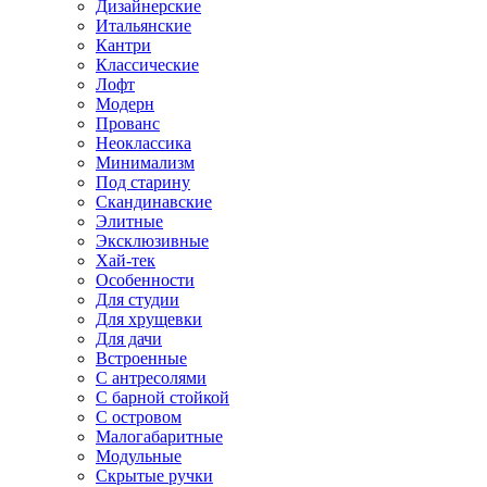
Дизайнерские
Итальянские
Кантри
Классические
Лофт
Модерн
Прованс
Неоклассика
Минимализм
Под старину
Скандинавские
Элитные
Эксклюзивные
Хай-тек
Особенности
Для студии
Для хрущевки
Для дачи
Встроенные
С антресолями
С барной стойкой
С островом
Малогабаритные
Модульные
Скрытые ручки