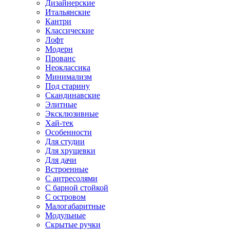
Дизайнерские
Итальянские
Кантри
Классические
Лофт
Модерн
Прованс
Неоклассика
Минимализм
Под старину
Скандинавские
Элитные
Эксклюзивные
Хай-тек
Особенности
Для студии
Для хрущевки
Для дачи
Встроенные
С антресолями
С барной стойкой
С островом
Малогабаритные
Модульные
Скрытые ручки