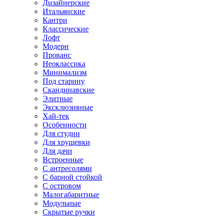
Дизайнерские
Итальянские
Кантри
Классические
Лофт
Модерн
Прованс
Неоклассика
Минимализм
Под старину
Скандинавские
Элитные
Эксклюзивные
Хай-тек
Особенности
Для студии
Для хрущевки
Для дачи
Встроенные
С антресолями
С барной стойкой
С островом
Малогабаритные
Модульные
Скрытые ручки