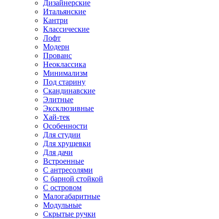
Дизайнерские
Итальянские
Кантри
Классические
Лофт
Модерн
Прованс
Неоклассика
Минимализм
Под старину
Скандинавские
Элитные
Эксклюзивные
Хай-тек
Особенности
Для студии
Для хрущевки
Для дачи
Встроенные
С антресолями
С барной стойкой
С островом
Малогабаритные
Модульные
Скрытые ручки