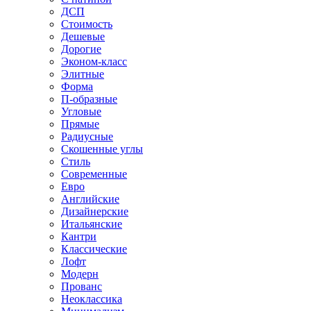
ДСП
Стоимость
Дешевые
Дорогие
Эконом-класс
Элитные
Форма
П-образные
Угловые
Прямые
Радиусные
Скошенные углы
Стиль
Современные
Евро
Английские
Дизайнерские
Итальянские
Кантри
Классические
Лофт
Модерн
Прованс
Неоклассика