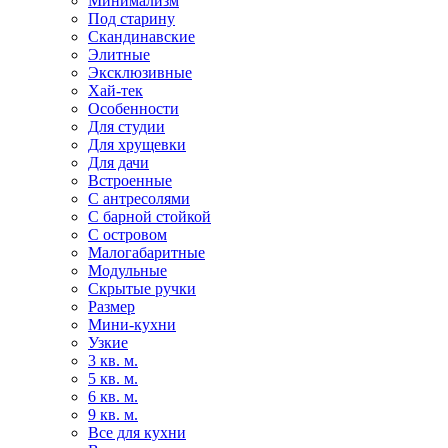
Минимализм
Под старину
Скандинавские
Элитные
Эксклюзивные
Хай-тек
Особенности
Для студии
Для хрущевки
Для дачи
Встроенные
С антресолями
С барной стойкой
С островом
Малогабаритные
Модульные
Скрытые ручки
Размер
Мини-кухни
Узкие
3 кв. м.
5 кв. м.
6 кв. м.
9 кв. м.
Все для кухни