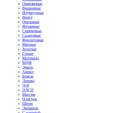
Оранжевые
Вишневые
Изумрудные
Венге
Ореховые
Янтарные
Сиреневые
Салатовые
Фиолетовые
Мятные
Золотые
Синие
Материал
МДФ
Эмаль
Акрил
Береза
Дерево
Дуб
ЛДСП
Массив
Пластик
Шпон
Экошпон
С патиной