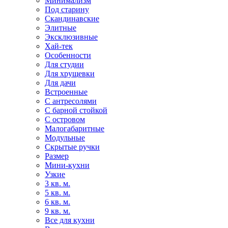
Минимализм
Под старину
Скандинавские
Элитные
Эксклюзивные
Хай-тек
Особенности
Для студии
Для хрущевки
Для дачи
Встроенные
С антресолями
С барной стойкой
С островом
Малогабаритные
Модульные
Скрытые ручки
Размер
Мини-кухни
Узкие
3 кв. м.
5 кв. м.
6 кв. м.
9 кв. м.
Все для кухни