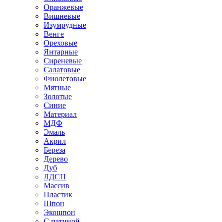
Оранжевые
Вишневые
Изумрудные
Венге
Ореховые
Янтарные
Сиреневые
Салатовые
Фиолетовые
Мятные
Золотые
Синие
Материал
МДФ
Эмаль
Акрил
Береза
Дерево
Дуб
ЛДСП
Массив
Пластик
Шпон
Экошпон
С патиной