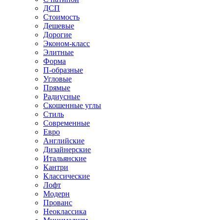
ДСП
Стоимость
Дешевые
Дорогие
Эконом-класс
Элитные
Форма
П-образные
Угловые
Прямые
Радиусные
Скошенные углы
Стиль
Современные
Евро
Английские
Дизайнерские
Итальянские
Кантри
Классические
Лофт
Модерн
Прованс
Неоклассика