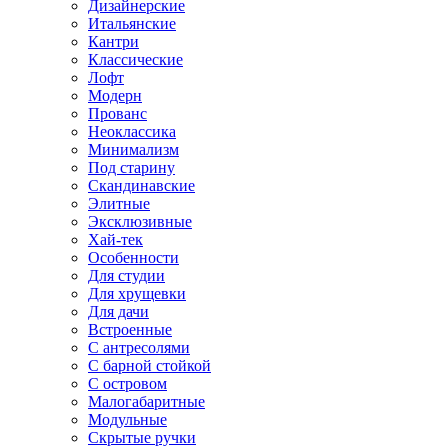
Дизайнерские
Итальянские
Кантри
Классические
Лофт
Модерн
Прованс
Неоклассика
Минимализм
Под старину
Скандинавские
Элитные
Эксклюзивные
Хай-тек
Особенности
Для студии
Для хрущевки
Для дачи
Встроенные
С антресолями
С барной стойкой
С островом
Малогабаритные
Модульные
Скрытые ручки