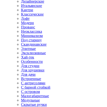
Дизайнерские
Итальянские
Кантри
Классические
Лофт
Модерн
Прованс
Неоклассика
Минимализм
Под старину
Скандинавские
Элитные
Эксклюзивные
Хай-тек
Особенности
Для студии
Для хрущевки
Для дачи
Встроенные
С антресолями
С барной стойкой
С островом
Малогабаритные
Модульные
Скрытые ручки