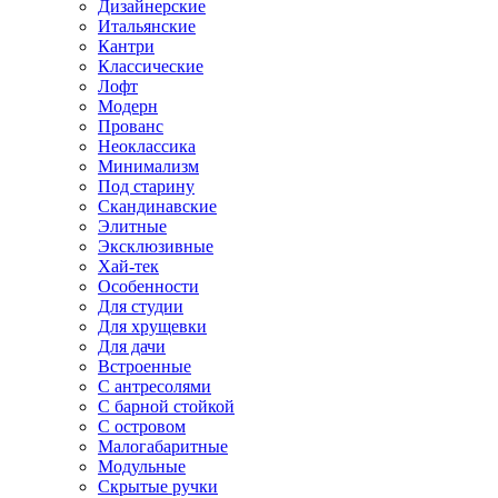
Дизайнерские
Итальянские
Кантри
Классические
Лофт
Модерн
Прованс
Неоклассика
Минимализм
Под старину
Скандинавские
Элитные
Эксклюзивные
Хай-тек
Особенности
Для студии
Для хрущевки
Для дачи
Встроенные
С антресолями
С барной стойкой
С островом
Малогабаритные
Модульные
Скрытые ручки