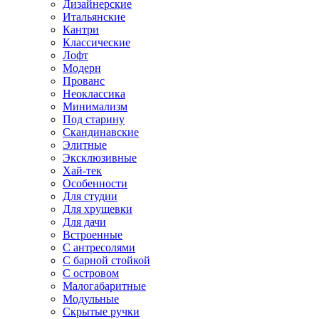
Дизайнерские
Итальянские
Кантри
Классические
Лофт
Модерн
Прованс
Неоклассика
Минимализм
Под старину
Скандинавские
Элитные
Эксклюзивные
Хай-тек
Особенности
Для студии
Для хрущевки
Для дачи
Встроенные
С антресолями
С барной стойкой
С островом
Малогабаритные
Модульные
Скрытые ручки