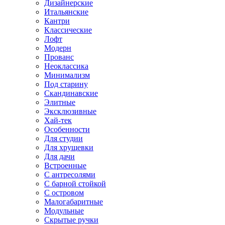
Дизайнерские
Итальянские
Кантри
Классические
Лофт
Модерн
Прованс
Неоклассика
Минимализм
Под старину
Скандинавские
Элитные
Эксклюзивные
Хай-тек
Особенности
Для студии
Для хрущевки
Для дачи
Встроенные
С антресолями
С барной стойкой
С островом
Малогабаритные
Модульные
Скрытые ручки