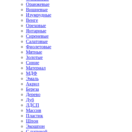
Оранжевые
Вишневые
Изумрудные
Венге
Ореховые
Янтарные
Сиреневые
Салатовые
Фиолетовые
Мятные
Золотые
Синие
Материал
МДФ
Эмаль
Акрил
Береза
Дерево
Дуб
ЛДСП
Массив
Пластик
Шпон
Экошпон
С патиной