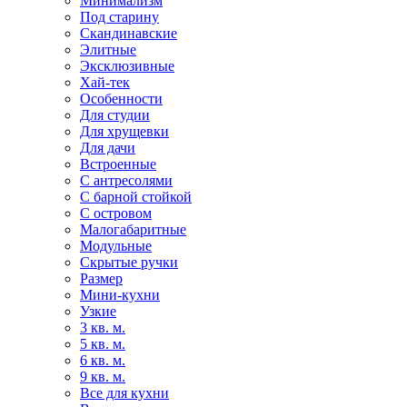
Минимализм
Под старину
Скандинавские
Элитные
Эксклюзивные
Хай-тек
Особенности
Для студии
Для хрущевки
Для дачи
Встроенные
С антресолями
С барной стойкой
С островом
Малогабаритные
Модульные
Скрытые ручки
Размер
Мини-кухни
Узкие
3 кв. м.
5 кв. м.
6 кв. м.
9 кв. м.
Все для кухни