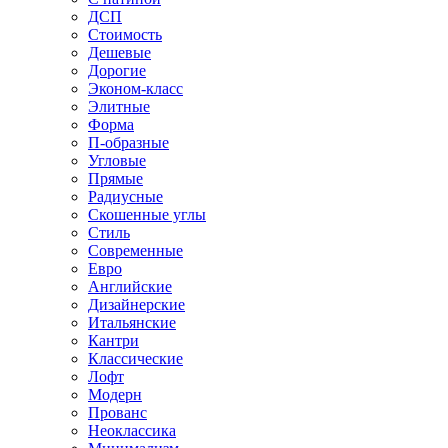
ДСП
Стоимость
Дешевые
Дорогие
Эконом-класс
Элитные
Форма
П-образные
Угловые
Прямые
Радиусные
Скошенные углы
Стиль
Современные
Евро
Английские
Дизайнерские
Итальянские
Кантри
Классические
Лофт
Модерн
Прованс
Неоклассика