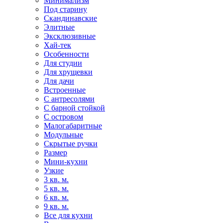
Минимализм
Под старину
Скандинавские
Элитные
Эксклюзивные
Хай-тек
Особенности
Для студии
Для хрущевки
Для дачи
Встроенные
С антресолями
С барной стойкой
С островом
Малогабаритные
Модульные
Скрытые ручки
Размер
Мини-кухни
Узкие
3 кв. м.
5 кв. м.
6 кв. м.
9 кв. м.
Все для кухни