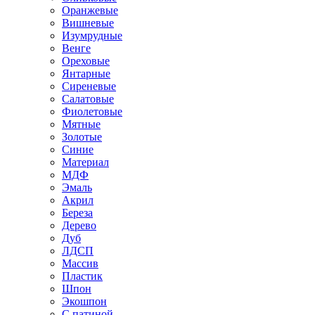
Оранжевые
Вишневые
Изумрудные
Венге
Ореховые
Янтарные
Сиреневые
Салатовые
Фиолетовые
Мятные
Золотые
Синие
Материал
МДФ
Эмаль
Акрил
Береза
Дерево
Дуб
ЛДСП
Массив
Пластик
Шпон
Экошпон
С патиной