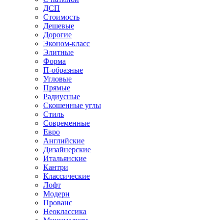
ДСП
Стоимость
Дешевые
Дорогие
Эконом-класс
Элитные
Форма
П-образные
Угловые
Прямые
Радиусные
Скошенные углы
Стиль
Современные
Евро
Английские
Дизайнерские
Итальянские
Кантри
Классические
Лофт
Модерн
Прованс
Неоклассика