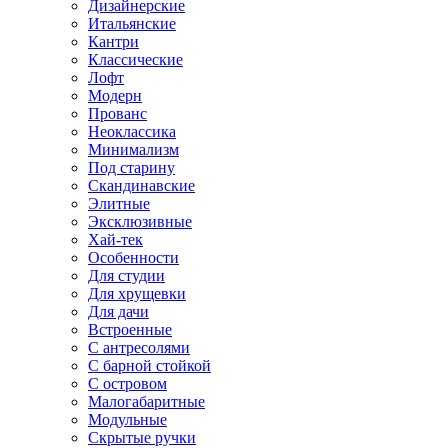
Дизайнерские
Итальянские
Кантри
Классические
Лофт
Модерн
Прованс
Неоклассика
Минимализм
Под старину
Скандинавские
Элитные
Эксклюзивные
Хай-тек
Особенности
Для студии
Для хрущевки
Для дачи
Встроенные
С антресолями
С барной стойкой
С островом
Малогабаритные
Модульные
Скрытые ручки