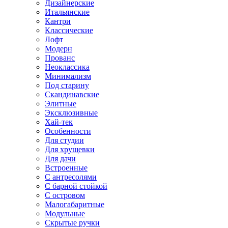
Дизайнерские
Итальянские
Кантри
Классические
Лофт
Модерн
Прованс
Неоклассика
Минимализм
Под старину
Скандинавские
Элитные
Эксклюзивные
Хай-тек
Особенности
Для студии
Для хрущевки
Для дачи
Встроенные
С антресолями
С барной стойкой
С островом
Малогабаритные
Модульные
Скрытые ручки