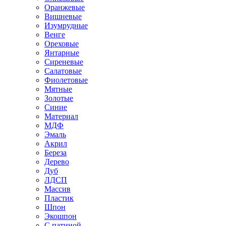
Оранжевые
Вишневые
Изумрудные
Венге
Ореховые
Янтарные
Сиреневые
Салатовые
Фиолетовые
Мятные
Золотые
Синие
Материал
МДФ
Эмаль
Акрил
Береза
Дерево
Дуб
ЛДСП
Массив
Пластик
Шпон
Экошпон
С патиной