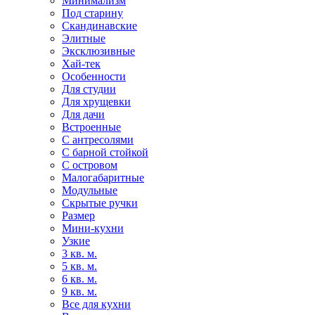
Минимализм
Под старину
Скандинавские
Элитные
Эксклюзивные
Хай-тек
Особенности
Для студии
Для хрущевки
Для дачи
Встроенные
С антресолями
С барной стойкой
С островом
Малогабаритные
Модульные
Скрытые ручки
Размер
Мини-кухни
Узкие
3 кв. м.
5 кв. м.
6 кв. м.
9 кв. м.
Все для кухни