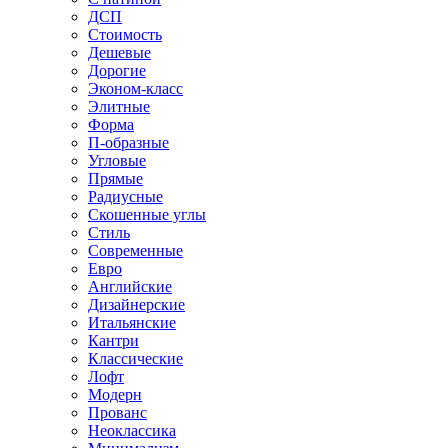
ДСП
Стоимость
Дешевые
Дорогие
Эконом-класс
Элитные
Форма
П-образные
Угловые
Прямые
Радиусные
Скошенные углы
Стиль
Современные
Евро
Английские
Дизайнерские
Итальянские
Кантри
Классические
Лофт
Модерн
Прованс
Неоклассика