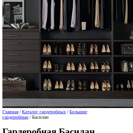
Главная
/
Каталог гардеробных
/
Большие
гардеробные
/ Басилан
Гардеробная Басилан