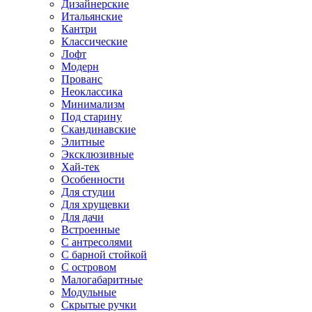
Дизайнерские
Итальянские
Кантри
Классические
Лофт
Модерн
Прованс
Неоклассика
Минимализм
Под старину
Скандинавские
Элитные
Эксклюзивные
Хай-тек
Особенности
Для студии
Для хрущевки
Для дачи
Встроенные
С антресолями
С барной стойкой
С островом
Малогабаритные
Модульные
Скрытые ручки