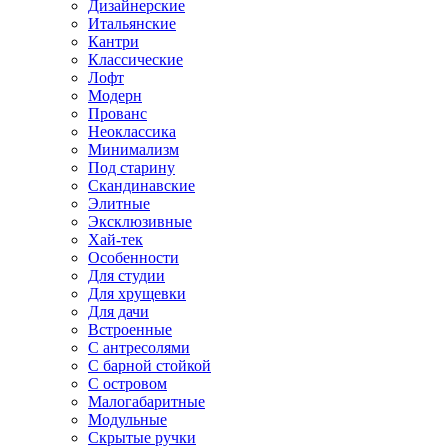
Дизайнерские
Итальянские
Кантри
Классические
Лофт
Модерн
Прованс
Неоклассика
Минимализм
Под старину
Скандинавские
Элитные
Эксклюзивные
Хай-тек
Особенности
Для студии
Для хрущевки
Для дачи
Встроенные
С антресолями
С барной стойкой
С островом
Малогабаритные
Модульные
Скрытые ручки