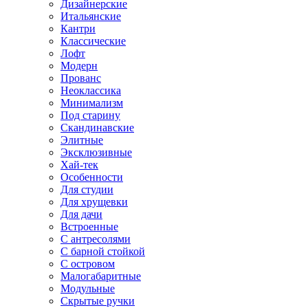
Дизайнерские
Итальянские
Кантри
Классические
Лофт
Модерн
Прованс
Неоклассика
Минимализм
Под старину
Скандинавские
Элитные
Эксклюзивные
Хай-тек
Особенности
Для студии
Для хрущевки
Для дачи
Встроенные
С антресолями
С барной стойкой
С островом
Малогабаритные
Модульные
Скрытые ручки