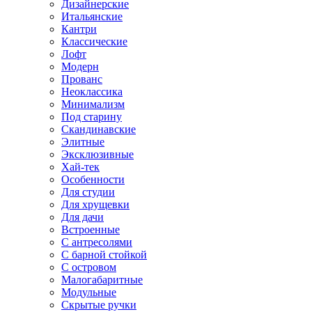
Дизайнерские
Итальянские
Кантри
Классические
Лофт
Модерн
Прованс
Неоклассика
Минимализм
Под старину
Скандинавские
Элитные
Эксклюзивные
Хай-тек
Особенности
Для студии
Для хрущевки
Для дачи
Встроенные
С антресолями
С барной стойкой
С островом
Малогабаритные
Модульные
Скрытые ручки