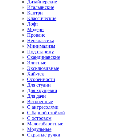
Дизайнерские
Итальянские
Кантри
Классические
Лофт
Модерн
Прованс
Неоклассика
Минимализм
Под старину
Скандинавские
Элитные
Эксклюзивные
Хай-тек
Особенности
Для студии
Для хрущевки
Для дачи
Встроенные
С антресолями
С барной стойкой
С островом
Малогабаритные
Модульные
Скрытые ручки