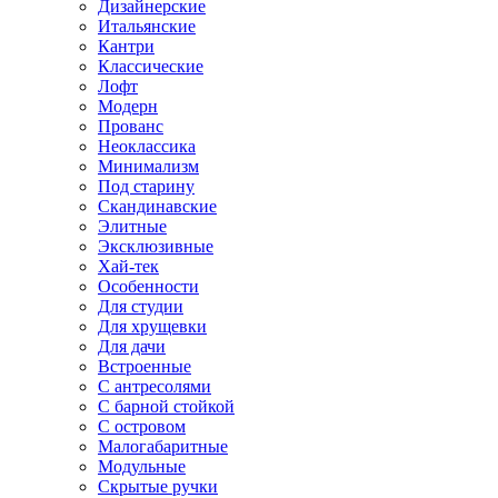
Дизайнерские
Итальянские
Кантри
Классические
Лофт
Модерн
Прованс
Неоклассика
Минимализм
Под старину
Скандинавские
Элитные
Эксклюзивные
Хай-тек
Особенности
Для студии
Для хрущевки
Для дачи
Встроенные
С антресолями
С барной стойкой
С островом
Малогабаритные
Модульные
Скрытые ручки