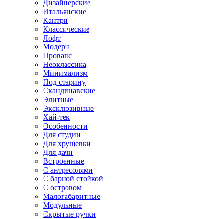
Дизайнерские
Итальянские
Кантри
Классические
Лофт
Модерн
Прованс
Неоклассика
Минимализм
Под старину
Скандинавские
Элитные
Эксклюзивные
Хай-тек
Особенности
Для студии
Для хрущевки
Для дачи
Встроенные
С антресолями
С барной стойкой
С островом
Малогабаритные
Модульные
Скрытые ручки