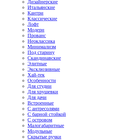
Дизайнерские
Итальянские
Кантри
Классические
Лофт
Модерн
Прованс
Неоклассика
Минимализм
Под старину
Скандинавские
Элитные
Эксклюзивные
Хай-тек
Особенности
Для студии
Для хрущевки
Для дачи
Встроенные
С антресолями
С барной стойкой
С островом
Малогабаритные
Модульные
Скрытые ручки