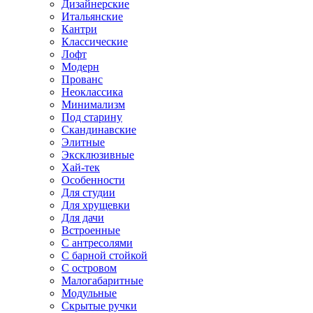
Дизайнерские
Итальянские
Кантри
Классические
Лофт
Модерн
Прованс
Неоклассика
Минимализм
Под старину
Скандинавские
Элитные
Эксклюзивные
Хай-тек
Особенности
Для студии
Для хрущевки
Для дачи
Встроенные
С антресолями
С барной стойкой
С островом
Малогабаритные
Модульные
Скрытые ручки