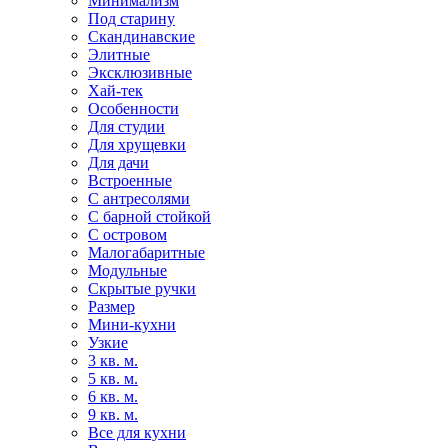
Минимализм
Под старину
Скандинавские
Элитные
Эксклюзивные
Хай-тек
Особенности
Для студии
Для хрущевки
Для дачи
Встроенные
С антресолями
С барной стойкой
С островом
Малогабаритные
Модульные
Скрытые ручки
Размер
Мини-кухни
Узкие
3 кв. м.
5 кв. м.
6 кв. м.
9 кв. м.
Все для кухни