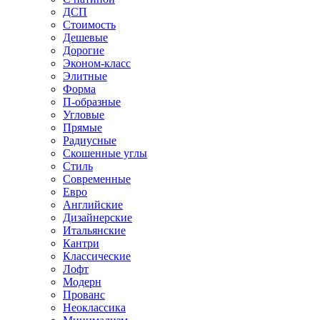
ДСП
Стоимость
Дешевые
Дорогие
Эконом-класс
Элитные
Форма
П-образные
Угловые
Прямые
Радиусные
Скошенные углы
Стиль
Современные
Евро
Английские
Дизайнерские
Итальянские
Кантри
Классические
Лофт
Модерн
Прованс
Неоклассика