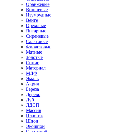
Оранжевые
Вишневые
Изумрудные
Венге
Ореховые
Янтарные
Сиреневые
Салатовые
Фиолетовые
Мятные
Золотые
Синие
Материал
МДФ
Эмаль
Акрил
Береза
Дерево
Дуб
ЛДСП
Массив
Пластик
Шпон
Экошпон
С патиной