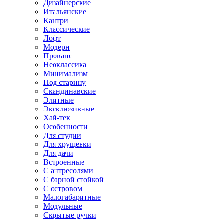
Дизайнерские
Итальянские
Кантри
Классические
Лофт
Модерн
Прованс
Неоклассика
Минимализм
Под старину
Скандинавские
Элитные
Эксклюзивные
Хай-тек
Особенности
Для студии
Для хрущевки
Для дачи
Встроенные
С антресолями
С барной стойкой
С островом
Малогабаритные
Модульные
Скрытые ручки