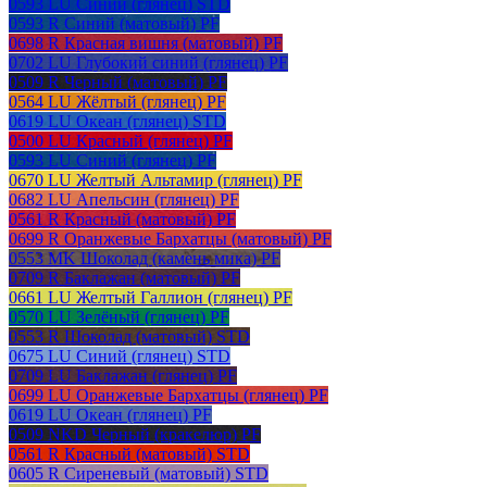
0593 LU Синий (глянец) STD
0593 R Синий (матовый) PF
0698 R Красная вишня (матовый) PF
0702 LU Глубокий синий (глянец) PF
0509 R Черный (матовый) PF
0564 LU Жёлтый (глянец) PF
0619 LU Океан (глянец) STD
0500 LU Красный (глянец) PF
0593 LU Синий (глянец) PF
0670 LU Желтый Альтамир (глянец) PF
0682 LU Апельсин (глянец) PF
0561 R Красный (матовый) PF
0699 R Оранжевые Бархатцы (матовый) PF
0553 MK Шоколад (камень мика) PF
0709 R Баклажан (матовый) PF
0661 LU Желтый Галлион (глянец) PF
0570 LU Зелёный (глянец) PF
0553 R Шоколад (матовый) STD
0675 LU Синий (глянец) STD
0709 LU Баклажан (глянец) PF
0699 LU Оранжевые Бархатцы (глянец) PF
0619 LU Океан (глянец) PF
0509 NKD Черный (кракелюр) PF
0561 R Красный (матовый) STD
0605 R Сиреневый (матовый) STD