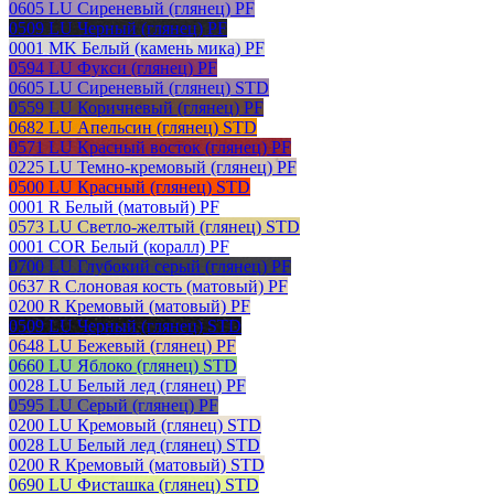
0605 LU Сиреневый (глянец) PF
0509 LU Черный (глянец) PF
0001 MK Белый (камень мика) PF
0594 LU Фукси (глянец) PF
0605 LU Сиреневый (глянец) STD
0559 LU Коричневый (глянец) PF
0682 LU Апельсин (глянец) STD
0571 LU Красный восток (глянец) PF
0225 LU Темно-кремовый (глянец) PF
0500 LU Красный (глянец) STD
0001 R Белый (матовый) PF
0573 LU Светло-желтый (глянец) STD
0001 COR Белый (коралл) PF
0700 LU Глубокий серый (глянец) PF
0637 R Слоновая кость (матовый) PF
0200 R Кремовый (матовый) PF
0509 LU Черный (глянец) STD
0648 LU Бежевый (глянец) PF
0660 LU Яблоко (глянец) STD
0028 LU Белый лед (глянец) PF
0595 LU Серый (глянец) PF
0200 LU Кремовый (глянец) STD
0028 LU Белый лед (глянец) STD
0200 R Кремовый (матовый) STD
0690 LU Фисташка (глянец) STD