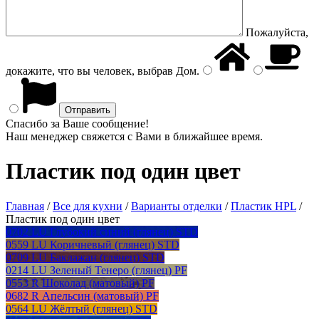
Пожалуйста,
докажите, что вы человек, выбрав
Дом
.
Спасибо за Ваше сообщение!
Наш менеджер свяжется с Вами в ближайшее время.
Пластик под один цвет
Главная
/
Все для кухни
/
Варианты отделки
/
Пластик HPL
/
Пластик под один цвет
0702 LU Глубокий синий (глянец) STD
0559 LU Коричневый (глянец) STD
0709 LU Баклажан (глянец) STD
0214 LU Зеленый Тенеро (глянец) PF
0553 R Шоколад (матовый) PF
0682 R Апельсин (матовый) PF
0564 LU Жёлтый (глянец) STD