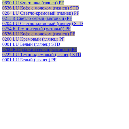
0690 LU Фисташка (глянец) PF
0536 LU Кофе с молоком (глянец) STD
0204 LU Светло-кремовый (глянец) PF
0211 R Светло-серый (матовый) PF
0204 LU Светло-кремовый (глянец) STD
0254 R Темно-серый (матовый) PF
0536 LU Кофе с молоком (глянец) PF
0200 LU Кремовый (глянец) PF
0001 LU Белый (глянец) STD
0700 R Глубокий серый (матовый) PF
0225 LU Темно-кремовый (глянец) STD
0001 LU Белый (глянец) PF