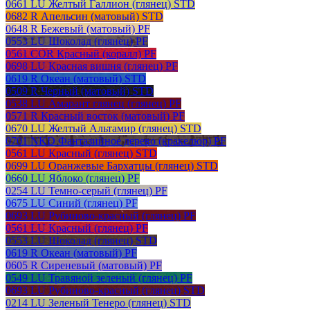
0661 LU Желтый Галлион (глянец) STD
0682 R Апельсин (матовый) STD
0648 R Бежевый (матовый) PF
0553 LU Шоколад (глянец) PF
0561 COR Красный (коралл) PF
0698 LU Красная вишня (глянец) PF
0619 R Океан (матовый) STD
0509 R Черный (матовый) STD
0538 LU Амарант глянец (глянец) PF
0571 R Красный восток (матовый) PF
0670 LU Желтый Альтамир (глянец) STD
0701 NKD Фантазийное дерево (кракелюр) PF
0561 LU Красный (глянец) STD
0699 LU Оранжевые Бархатцы (глянец) STD
0660 LU Яблоко (глянец) PF
0254 LU Темно-серый (глянец) PF
0675 LU Синий (глянец) PF
0693 LU Рубиново-красный (глянец) PF
0561 LU Красный (глянец) PF
0553 LU Шоколад (глянец) STD
0619 R Океан (матовый) PF
0605 R Сиреневый (матовый) PF
0549 LU Травяной зеленый (глянец) PF
0693 LU Рубиново-красный (глянец) STD
0214 LU Зеленый Тенеро (глянец) STD