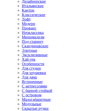
Дизайнерские
Итальянские
Кантри
Классические
Лофт
Модерн
Прованс
Неоклассика
Минимализм
Под старину
Скандинавские
Элитные
Эксклюзивные
Хай-тек
Особенности
Для студии
Для хрущевки
Для дачи
Встроенные
С антресолями
С барной стойкой
С островом
Малогабаритные
Модульные
Скрытые ручки